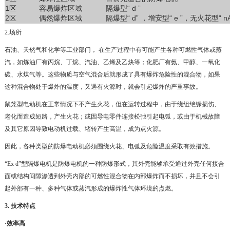
1区
容易爆炸区域
隔爆型“ d ”
2区
偶然爆炸区域
隔爆型“ d” ，增安型“ e ”，无火花型“ n
2.场所
石油、天然气和化学等工业部门， 在生产过程中有可能产生各种可燃性气体或蒸
汽，如炼油厂有丙烷、丁烷、汽油、乙烯及乙炔等；化肥厂有氨、甲醇、一氧化
碳、水煤气等。这些物质与空气混合后就形成了具有爆炸危险性的混合物，如果
这种混合物处于爆炸的温度，又遇有火源时，就会引起爆炸的严重事故。
鼠笼型电动机在正常情况下不产生火花，但在运转过程中，由于绕组绝缘损伤、
老化而造成短路，产生火花；或因导电零件连接松弛引起电弧，或由于机械故障
及其它原因导致电动机过载、堵转产生高温，成为点火源。
因此，各种类型的防爆电动机必须围绕火花、电弧及危险温度采取有效措施。
“Ex d”型隔爆电机是防爆电机的一种防爆形式，其外壳能够承受通过外壳任何接合
面或结构间隙渗透到外壳内部的可燃性混合物在内部爆炸而不损坏，并且不会引
起外部有一种、多种气体或蒸汽形成的爆炸性气体环境的点燃。
3. 技术特点
·效率高