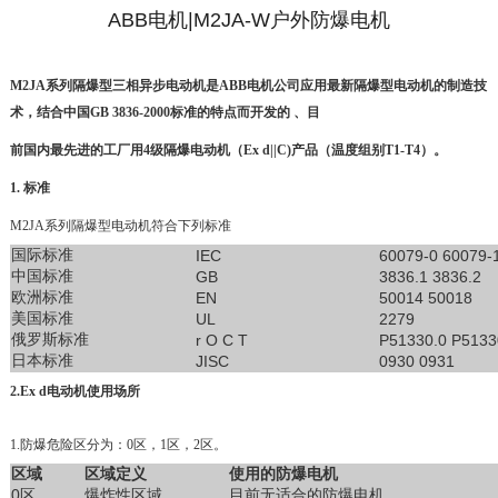
ABB电机|M2JA-W户外防爆电机
M2JA系列隔爆型三相异步电动机是ABB电机公司应用最新隔爆型电动机的制造技
术，结合中国GB 3836-2000标准的特点而开发的 、目
前国内最先进的工厂用4级隔爆电动机（Ex d||C)产品（温度组别T1-T4）。
1.
标准
M2JA系列隔爆型电动机符合下列标准
国际标准
IEC
60079-0 60079-
中国标准
GB
3836.1 3836.2
欧洲标准
EN
50014 50018
美国标准
UL
2279
俄罗斯标准
r O C T
P51330.0 P5133
日本标准
JISC
0930 0931
2.Ex d电动机使用场所
1.防爆危险区分为：0区，1区，2区。
区域
区域定义
使用的防爆电机
0区
爆炸性区域
目前无适合的防爆电机