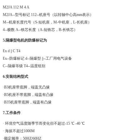
M2JA 112 M 4 A
M2JA--型号标记 112--机座号（以转轴中心高mm表示）
M--机座长度代号（S-短机座，M-中机座，L-长机座）
4--极数 A--铁芯长度（A-短铁芯，B-长铁芯）
5.隔爆型电机的防爆标记为
Ex d || C T4
Ex--防爆标记 d--隔爆型 ||--工厂用电气设备
C--隔爆等级 T4--温度组别
6.安装结构型式
·B3机座带底脚，端盖无凸缘
·B5机座不带底脚，端盖有凸缘
·B35机座带底脚，端盖有凸缘
7.工作条件
· 环境空气温度随季节而变化但不超过-15 ℃ -40 ℃
· 海拔不超过1000M
·额定频率：50HZ/60HZ