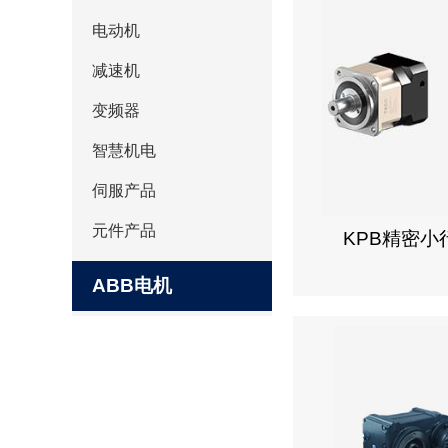
电动机
减速机
变频器
智慧机电
伺服产品
元件产品
KPB精密小
ABB电机