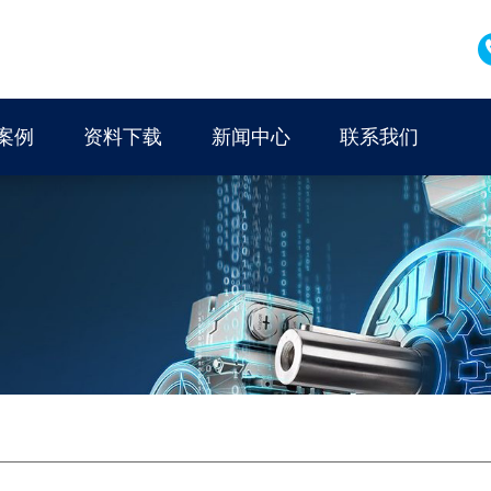
案例
资料下载
新闻中心
联系我们