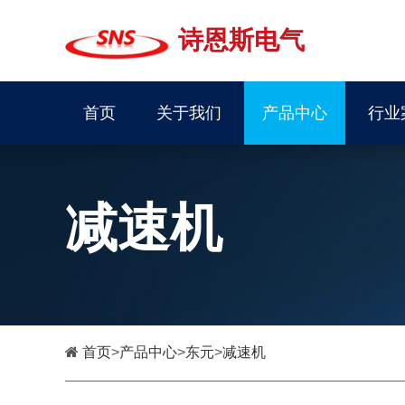
诗恩斯电气
首页
关于我们
产品中心
行业
减速机
首页
>
产品中心
>
东元
>
减速机