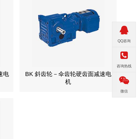
QQ咨询
咨询热线
速电
BK 斜齿轮－伞齿轮硬齿面减速电
机
微信