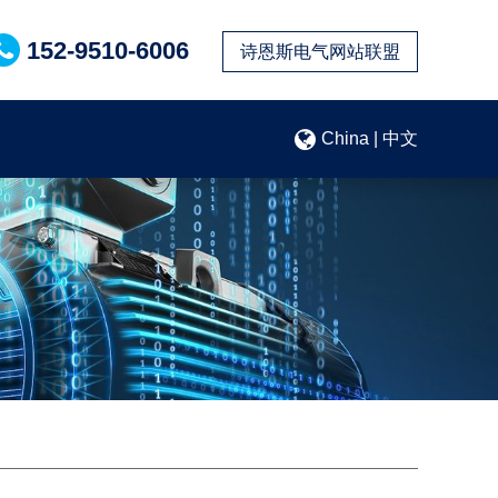
152-9510-6006
诗恩斯电气网站联盟
China | 中文