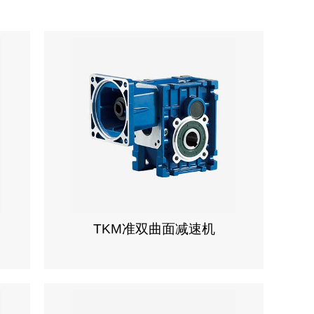
TKM准双曲面减速机