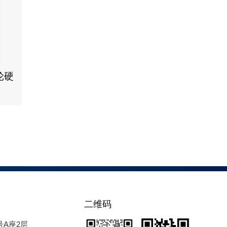
轮硬
二维码
号A座2层