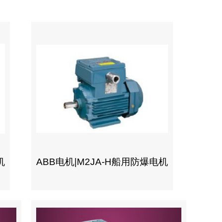
机
ABB电机|M2JA-H船用防爆电机