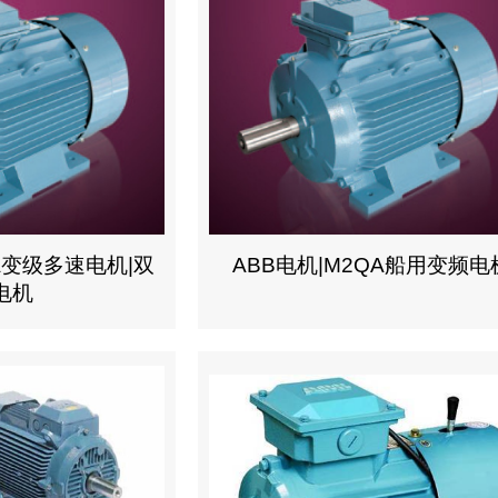
QA变级多速电机|双
ABB电机|M2QA船用变频电
电机