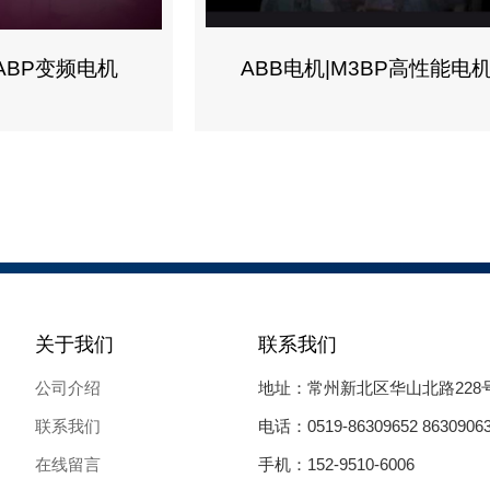
QABP变频电机
ABB电机|M3BP高性能电
关于我们
联系我们
公司介绍
地址：常州新北区华山北路228
联系我们
电话：0519-86309652 8630906
在线留言
手机：152-9510-6006