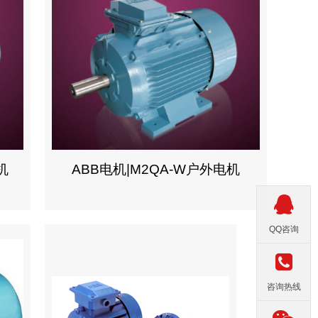
机
ABB电机|M2QA-W户外电机
QQ咨询
咨询热线