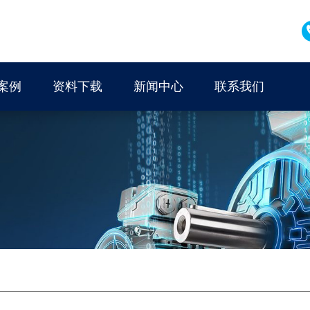
案例
资料下载
新闻中心
联系我们