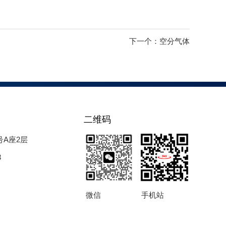
下一个：
空分气体
二维码
号A座2层
3
微信
手机站