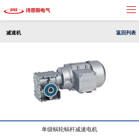
减速机
返回列表
单级蜗轮蜗杆减速电机