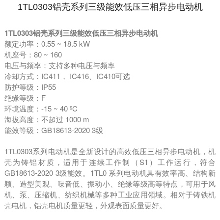
1TL0303铝壳系列三级能效低压三相异步电动机
1TL0303铝壳系列三级能效低压三相异步电动机
额定功率：
0.55 ~ 18.5 kW
机座号：
80 ~ 160
电压与频率：支持多种电压与频率
冷却方式：
IC411
，
IC416
、
IC410
可选
防护等级：
IP55
绝缘等级：
F
环境温度：
-15 ~ 40
º
C
海拔高度：不超过
1000 m
能效等级：
GB18613-2020 3
级
1TL0303
系列电动机是全新设计的高效低压三相异步电动机，机
壳为铸铝材质，适用于连续工作制（
S1
）工作运行，符合
GB18613-2020 3
级能效。
1TL0
系列电动机具有效率高、结构新
颖、造型美观、噪音低、振动小、绝缘等级高等特点，可用于风
机、泵、压缩机、纺织机械等多种工业应用领域。相对于铸铁机
壳电机，铝壳电机质量更轻，外观表面质量更好。