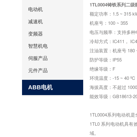
1TL0004铸铁系列
电动机
额定功率：
1.5 ~ 315 k
减速机
机座号：
100 ~ 355
电压与频率：支持多种
变频器
冷却方式：
IC411
，
IC4
智慧机电
注油装置：机座号
180 
伺服产品
防护等级：
IP55
绝缘等级：
F
元件产品
环境温度：
-15 ~ 40
º
C
海拔高度：不超过
100
ABB电机
能效等级：
GB18613-20
1TL0004
系列电动机是
1TL0
系列电动机具有
域。