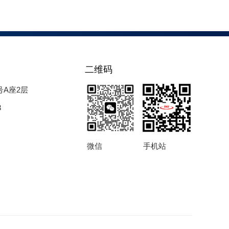
二维码
号A座2层
3
微信
手机站