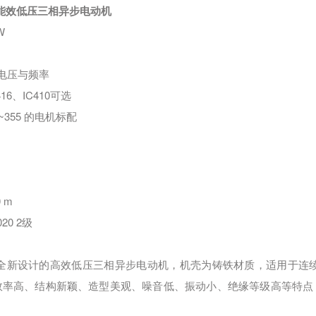
二级能效低压三相异步电动机
W
电压与频率
16
、
IC410
可选
~355
的电机标配
0 m
20 2
级
全新设计的高效低压三相异步电动机，机壳为铸铁材质，适用于连
效率高、结构新颖、造型美观、噪音低、振动小、绝缘等级高等特点