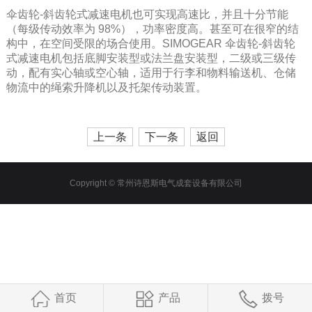
伞齿轮-斜齿轮式减速电机也可实现高速比，并且十分节能
（每级传动效率为 98%），功率密度高。甚至可在很窄的结
构中，在空间受限的场合使用。SIMOGEAR 伞齿轮-斜齿轮
式减速电机包括底脚安装型或法兰盘安装型，二级或三级传
动，配有实心轴或空心轴，适用于行李和物料输送机、仓储
物流中的绳索升降机以及托架传动装置。
上一条
下一条
返回
Copyright © 常州诗恩斯电气成套设备有限公司
首页
产品
拨号